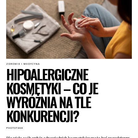
ZDROWIE I MEDYCYNA
HIPOALERGICZNE
KOSMETYKI – CO JE
WYRÓŻNIA NA TLE
KONKURENCJI?
PHOTOTASK
Dla wielu osób wybór odpowiednich kosmetyków może być prawdziwym