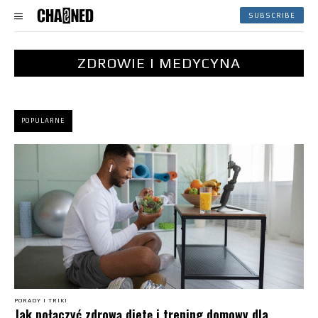
SUBSCRIBE
ZDROWIE I MEDYCYNA
POPULARNE
PORADY I TRIKI
Jak połączyć zdrową dietę i trening domowy dla